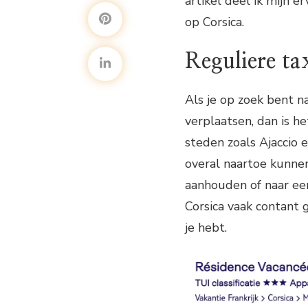
artikel deel ik mijn e
op Corsica.
Reguliere tax
Als je op zoek bent n
verplaatsen, dan is h
steden zoals Ajaccio e
overal naartoe kunnen
aanhouden of naar een
Corsica vaak contant 
je hebt.