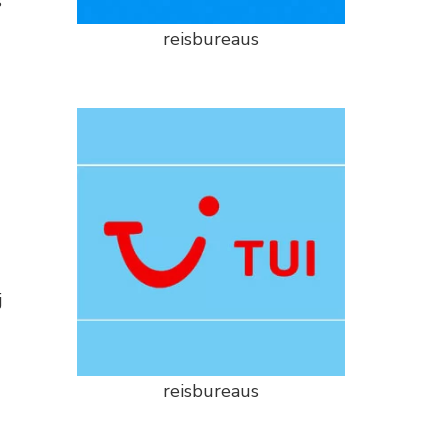
s
reisbureaus
j
reisbureaus