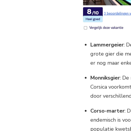
Lammergeier
: D
grote gier die m
er nog maar enke
Monniksgier
: De
Corsica voorkomt
door verschillen
Corso-marter
: 
endemisch is voor
populatie kwets