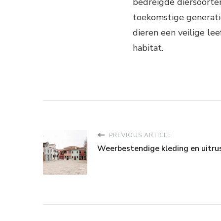
bedreigde diersoorte
toekomstige generati
dieren een veilige le
habitat.
PREVIOUS ARTICLE
Weerbestendige kleding en uitru