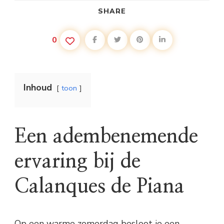
SHARE
0
Inhoud
toon
Een adembenemende
ervaring bij de
Calanques de Piana
Op een warme zomerdag besloot je een