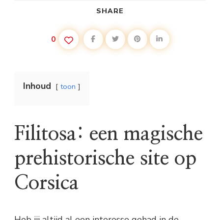
SHARE
0
Inhoud
toon
Filitosa: een magische
prehistorische site op
Corsica
Heb jij altijd al een interesse gehad in de