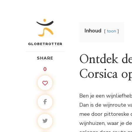
Inhoud
toon
GLOBETROTTER
Ontdek de
SHARE
0
Corsica o
Ben je een wijnliefhe
Dan is de wijnroute v
mee door pittoreske 
wijnhuizen, waar je de