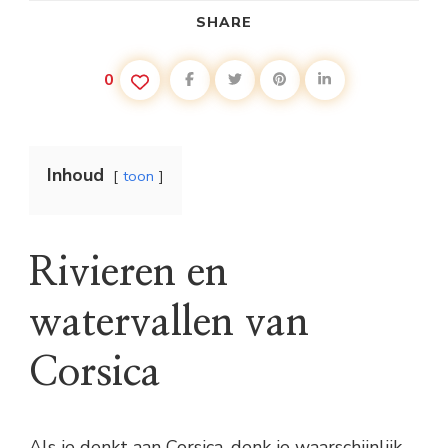
SHARE
0
Inhoud
toon
Rivieren en
watervallen van
Corsica
Als je denkt aan Corsica, denk je waarschijnlijk