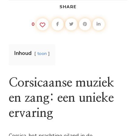
SHARE
0
Inhoud
toon
Corsicaanse muziek
en zang: een unieke
ervaring
Corsica, het prachtige eiland in de